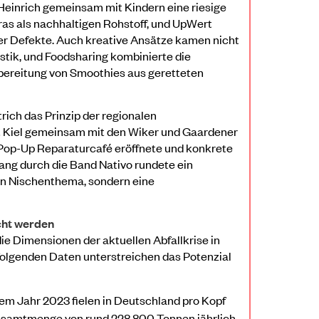
Heinrich gemeinsam mit Kindern eine riesige
as als nachhaltigen Rohstoff, und UpWert
her Defekte. Auch kreative Ansätze kamen nicht
stik, und Foodsharing kombinierte die
bereitung von Smoothies aus geretteten
rich das Prinzip der regionalen
 Kiel gemeinsam mit den Wiker und Gaardener
 Pop-Up Reparaturcafé eröffnete und konkrete
ng durch die Band Nativo rundete ein
ein Nischenthema, sondern eine
cht werden
ie Dimensionen der aktuellen Abfallkrise in
e folgenden Daten unterstreichen das Potenzial
dem Jahr 2023 fielen in Deutschland pro Kopf
 Gesamtmenge von rund 228.800 Tonnen jährlich.