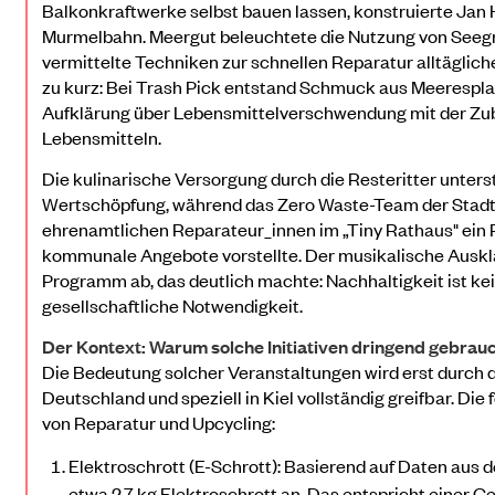
Balkonkraftwerke selbst bauen lassen, konstruierte Jan 
Murmelbahn. Meergut beleuchtete die Nutzung von Seegr
vermittelte Techniken zur schnellen Reparatur alltäglic
zu kurz: Bei Trash Pick entstand Schmuck aus Meerespla
Aufklärung über Lebensmittelverschwendung mit der Zu
Lebensmitteln.
Die kulinarische Versorgung durch die Resteritter unterst
Wertschöpfung, während das Zero Waste-Team der Stadt
ehrenamtlichen Reparateur_innen im „Tiny Rathaus" ein
kommunale Angebote vorstellte. Der musikalische Auskla
Programm ab, das deutlich machte: Nachhaltigkeit ist k
gesellschaftliche Notwendigkeit.
Der Kontext: Warum solche Initiativen dringend gebrau
Die Bedeutung solcher Veranstaltungen wird erst durch d
Deutschland und speziell in Kiel vollständig greifbar. Di
von Reparatur und Upcycling:
Elektroschrott (E-Schrott): Basierend auf Daten aus 
etwa 2,7 kg Elektroschrott an. Das entspricht einer