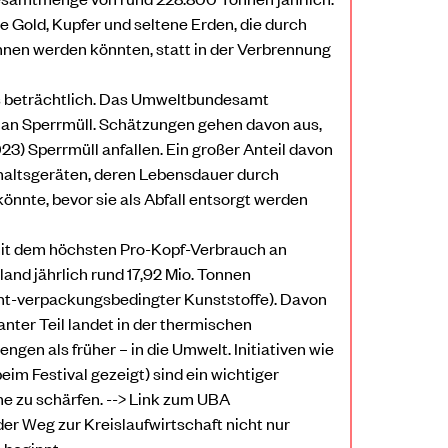
ie Gold, Kupfer und seltene Erden, die durch
en werden könnten, statt in der Verbrennung
lls beträchtlich. Das Umweltbundesamt
 an Sperrmüll. Schätzungen gehen davon aus,
3) Sperrmüll anfallen. Ein großer Anteil davon
haltsgeräten, deren Lebensdauer durch
önnte, bevor sie als Abfall entsorgt werden
mit dem höchsten Pro-Kopf-Verbrauch an
and jährlich rund 17,92 Mio. Tonnen
cht-verpackungsbedingter Kunststoffe). Davon
nter Teil landet in der thermischen
gen als früher – in die Umwelt. Initiativen wie
m Festival gezeigt) sind ein wichtiger
me zu schärfen. --> Link zum UBA
der Weg zur Kreislaufwirtschaft nicht nur
 beginnt.