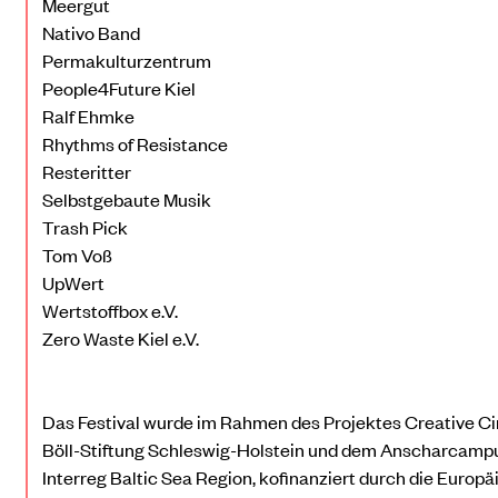
Meergut
Nativo Band
Permakulturzentrum
People4Future Kiel
Ralf Ehmke
Rhythms of Resistance
Resteritter
Selbstgebaute Musik
Trash Pick
Tom Voß
UpWert
Wertstoffbox e.V.
Zero Waste Kiel e.V.
Das Festival wurde im Rahmen des
Projektes Creative Ci
Böll-Stiftung Schleswig-Holstein und dem Anscharcampus
Interreg Baltic Sea Region, kofinanziert durch die Europ