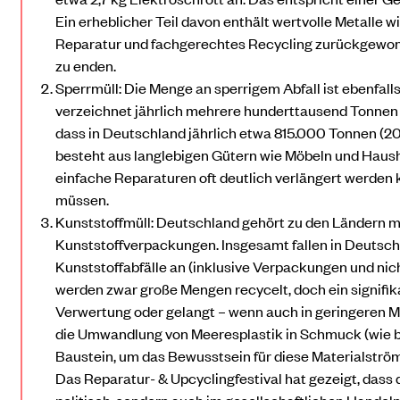
Ein erheblicher Teil davon enthält wertvolle Metalle w
Reparatur und fachgerechtes Recycling zurückgewonn
zu enden.
Sperrmüll: Die Menge an sperrigem Abfall ist ebenfa
verzeichnet jährlich mehrere hunderttausend Tonnen
dass in Deutschland jährlich etwa 815.000 Tonnen (202
besteht aus langlebigen Gütern wie Möbeln und Haus
einfache Reparaturen oft deutlich verlängert werden k
müssen.
Kunststoffmüll: Deutschland gehört zu den Ländern 
Kunststoffverpackungen. Insgesamt fallen in Deutschl
Kunststoffabfälle an (inklusive Verpackungen und ni
werden zwar große Mengen recycelt, doch ein signifika
Verwertung oder gelangt – wenn auch in geringeren Men
die Umwandlung von Meeresplastik in Schmuck (wie bei
Baustein, um das Bewusstsein für diese Materialströ
Das Reparatur- & Upcyclingfestival hat gezeigt, dass 
politisch, sondern auch im gesellschaftlichen Handeln